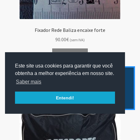
Fixador Rede Baliza encaixe forte
90.00€
(sem IVA)
Adicionar
Este site usa cookies para garantir que você
obtenha a melhor experiência em nosso site.
Apenas enviamos mercadorias para Portugal
Saber mais
Continental ou Ilhas.
Contacte-nos para mais informação.
Entendi!
Ignorar