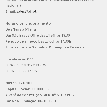
nacional)
Email:
sales@aff.pt
Horário de funcionamento
De 2ªfeira a 6ªfeira
Das 9:00h ás 13:00h e das 14:30h às 18:30
Periodo de almoço
Das 13:00h às 14:30h
Encerrados aos Sábados, Domingos e Feriados
Localização GPS
38º45’39.7″N 9º22’39.9″W
38.761036, -9.377750
NIPC:
501216901
Capital Social:
500.000,00€
Alvará de Construção IMPIC nº 66157 PUB
Data da Fundação:
06-10-1981