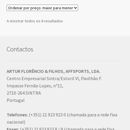
Ordenado
A mostrar todos os 6 resultados
por
preço:
maior
para
Contactos
menor
ARTUR FLORÊNCIO & FILHOS, AFFSPORTS, LDA.
Centro Empresarial Sintra/Estoril VI, Pavilhão F.
Impasse Fernão Lopes, nº11,
2710-264 SINTRA
Portugal
Telefones:
(+351) 21 923 923 0
(chamada para a rede fixa
nacional)
Faxes:
(+351) 21 923 923 8 / 9
(chamada para a rede fixa