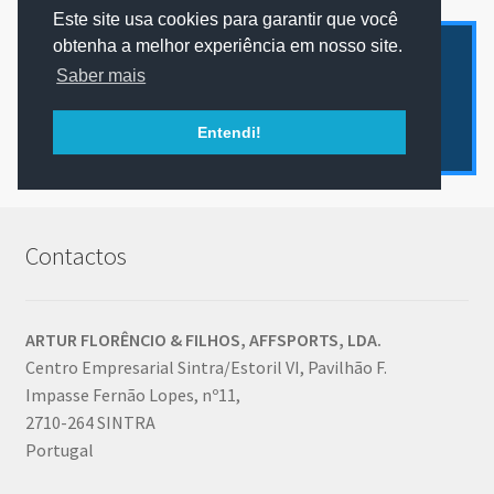
through
Este site usa cookies para garantir que você
has
2.90€
obtenha a melhor experiência em nosso site.
multiple
Apenas enviamos mercadorias para Portugal
Saber mais
variants.
Continental ou Ilhas.
The
Contacte-nos para mais informação.
Entendi!
options
Ignorar
Ordenado
A mostrar todos os 2 resultados
may
por
be
preço:
chosen
maior
para
on
Contactos
menor
the
product
page
ARTUR FLORÊNCIO & FILHOS, AFFSPORTS, LDA.
Centro Empresarial Sintra/Estoril VI, Pavilhão F.
Impasse Fernão Lopes, nº11,
2710-264 SINTRA
Portugal