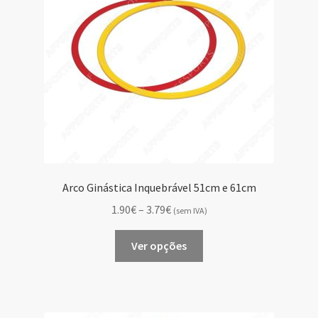
Arco Ginástica Inquebrável 51cm e 61cm
Price
1.90€
–
3.79€
(sem IVA)
range:
This
1.90€
Ver opções
product
through
has
3.79€
multiple
variants.