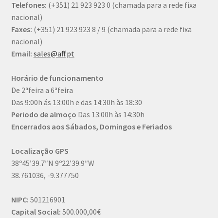
Telefones:
(+351) 21 923 923 0
(chamada para a rede fixa
nacional)
Faxes:
(+351) 21 923 923 8 / 9
(chamada para a rede fixa
nacional)
Email:
sales@aff.pt
Horário de funcionamento
De 2ªfeira a 6ªfeira
Das 9:00h ás 13:00h e das 14:30h às 18:30
Periodo de almoço
Das 13:00h às 14:30h
Encerrados aos Sábados, Domingos e Feriados
Localização GPS
38º45’39.7″N 9º22’39.9″W
38.761036, -9.377750
NIPC:
501216901
Capital Social:
500.000,00€