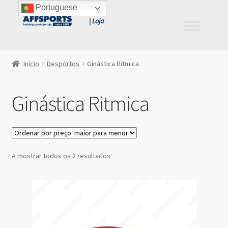
Portuguese
Ir
Saltar
para
para
a
o
navegação
conteúdo
Início
Desportos
Ginástica Ritmica
Ginástica Ritmica
Ordenado
A mostrar todos os 2 resultados
por
preço:
maior
para
menor