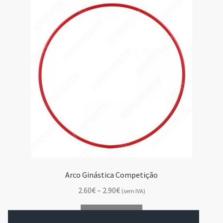
The
options
may
be
chosen
on
the
product
page
Arco Ginástica Competição
Price
2.60€
–
2.90€
(sem IVA)
range:
This
2.60€
Ver opções
product