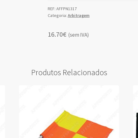
para
Spray
REF:
AFFPN1317
Categoria:
Arbitragem
de
Árbitros
Futebol
16.70€
(sem IVA)
Produtos Relacionados