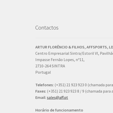
Contactos
ARTUR FLORÊNCIO & FILHOS, AFFSPORTS, LD
Centro Empresarial Sintra/Estoril VI, Pavilhão
Impasse Fernão Lopes, nº11,
2710-264 SINTRA
Portugal
Telefones:
(+351) 21 923 923 0
(chamada para 
Faxes:
(+351) 21 923 923 8 / 9
(chamada para a 
Email:
sales@aff.pt
Horário de funcionamento