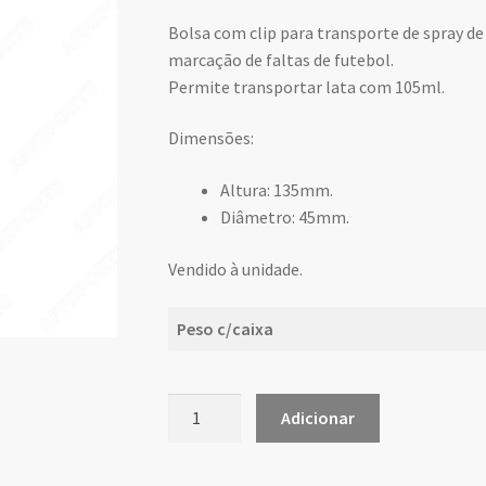
Bolsa com clip para transporte de spray d
marcação de faltas de futebol.
Permite transportar lata com 105ml.
Dimensões:
Altura: 135mm.
Diâmetro: 45mm.
Vendido à unidade.
Peso c/caixa
Quantidade
Adicionar
de
Bolsa/Suporte