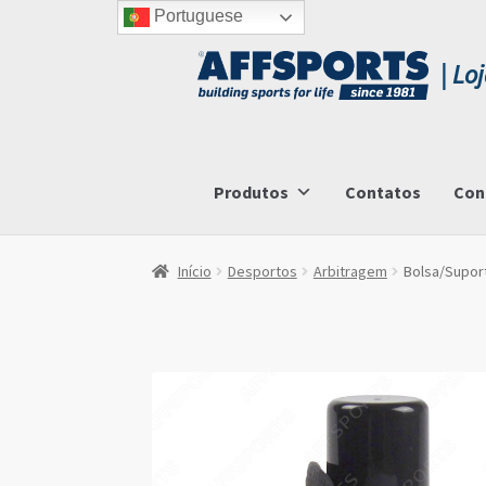
Portuguese
Ir
Saltar
para
para
a
o
navegação
conteúdo
Produtos
Contatos
Con
Início
Desportos
Arbitragem
Bolsa/Suport