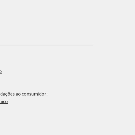
o
ndações ao consumidor
nico