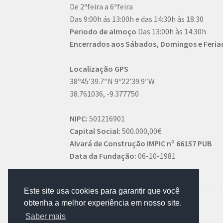
De 2ªfeira a 6ªfeira
Das 9:00h ás 13:00h e das 14:30h às 18:30
Periodo de almoço
Das 13:00h às 14:30h
Encerrados aos Sábados, Domingos e Feria
Localização GPS
38º45’39.7″N 9º22’39.9″W
38.761036, -9.377750
NIPC:
501216901
Capital Social:
500.000,00€
Alvará de Construção IMPIC nº 66157 PUB
Data da Fundação:
06-10-1981
Este site usa cookies para garantir que você
obtenha a melhor experiência em nosso site.
Saber mais
© AFFSPORTS 2022