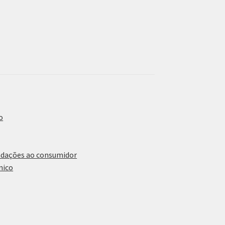
o
ndações ao consumidor
nico