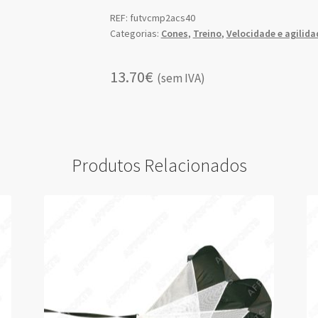
Flexível
REF:
futvcmp2acs40
Categorias:
Cones
,
Treino
,
Velocidade e agilida
Conjunto
40,
5
13.70€
(sem IVA)
cm
de
altura.
Produtos Relacionados