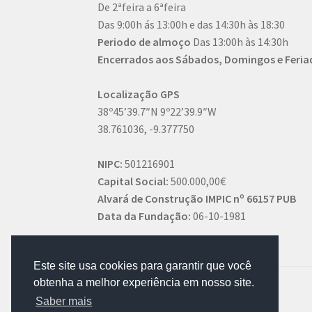
De 2ªfeira a 6ªfeira
Das 9:00h ás 13:00h e das 14:30h às 18:30
Periodo de almoço
Das 13:00h às 14:30h
Encerrados aos Sábados, Domingos e Feria
Localização GPS
38º45’39.7″N 9º22’39.9″W
38.761036, -9.377750
NIPC:
501216901
Capital Social:
500.000,00€
Alvará de Construção IMPIC nº 66157 PUB
Data da Fundação:
06-10-1981
Este site usa cookies para garantir que você
obtenha a melhor experiência em nosso site.
Saber mais
© AFFSPORTS 2022