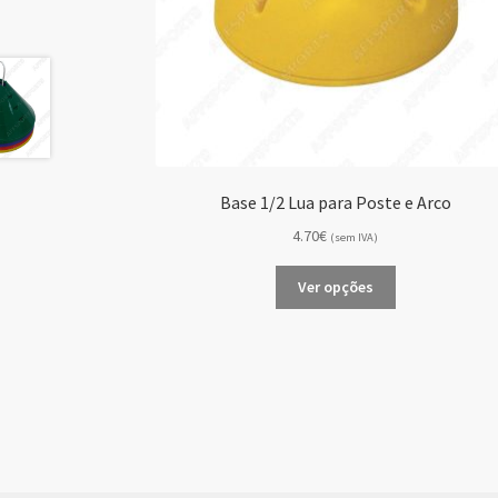
Base 1/2 Lua para Poste e Arco
4.70€
(sem IVA)
This
Ver opções
product
has
multiple
variants.
The
options
may
be
chosen