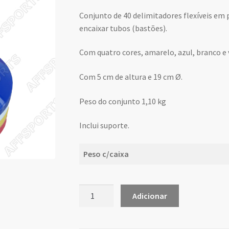
Conjunto de 40 delimitadores flexíveis em 
encaixar tubos (bastões).
Com quatro cores, amarelo, azul, branco e
Com 5 cm de altura e 19 cm Ø.
Peso do conjunto 1,10 kg
Inclui suporte.
Peso c/caixa
Quantidade
Adicionar
de
Delimitador
Cónico