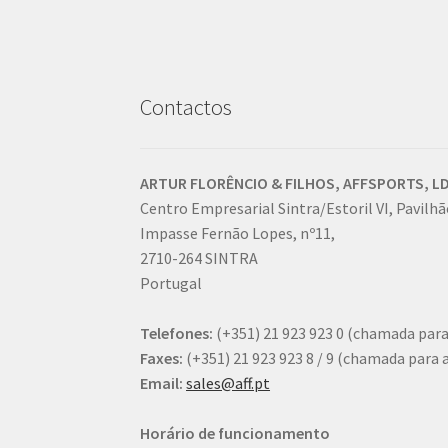
on
the
product
page
Contactos
ARTUR FLORÊNCIO & FILHOS, AFFSPORTS, LD
Centro Empresarial Sintra/Estoril VI, Pavilhão
Impasse Fernão Lopes, nº11,
2710-264 SINTRA
Portugal
Telefones:
(+351) 21 923 923 0
(chamada para 
Faxes:
(+351) 21 923 923 8 / 9
(chamada para a 
Email:
sales@aff.pt
Horário de funcionamento