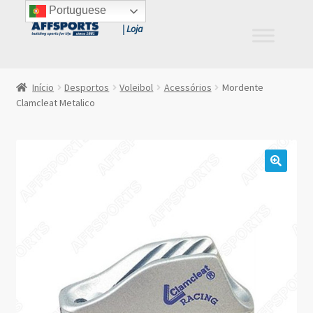
Portuguese
Ir
Saltar
para
para
a
o
navegação
conteúdo
Início
Desportos
Voleibol
Acessórios
Mordente
Clamcleat Metalico