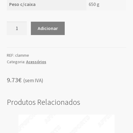
Peso c/caixa
650 g
Quantidade
Adicionar
de
Mordente
Clamcleat
Metalico
REF:
clamme
Categoria:
Acessórios
9.73€
(sem IVA)
Produtos Relacionados