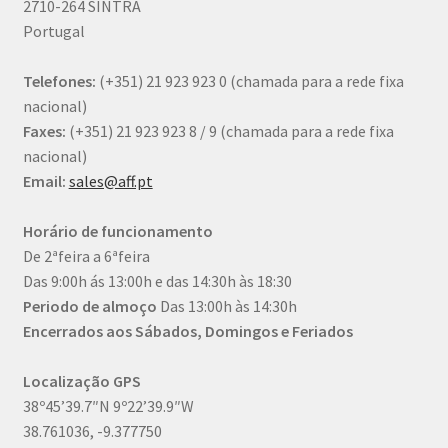
2710-264 SINTRA
Portugal
Telefones:
(+351) 21 923 923 0
(chamada para a rede fixa
nacional)
Faxes:
(+351) 21 923 923 8 / 9
(chamada para a rede fixa
nacional)
Email:
sales@aff.pt
Horário de funcionamento
De 2ªfeira a 6ªfeira
Das 9:00h ás 13:00h e das 14:30h às 18:30
Periodo de almoço
Das 13:00h às 14:30h
Encerrados aos Sábados, Domingos e Feriados
Localização GPS
38º45’39.7″N 9º22’39.9″W
38.761036, -9.377750