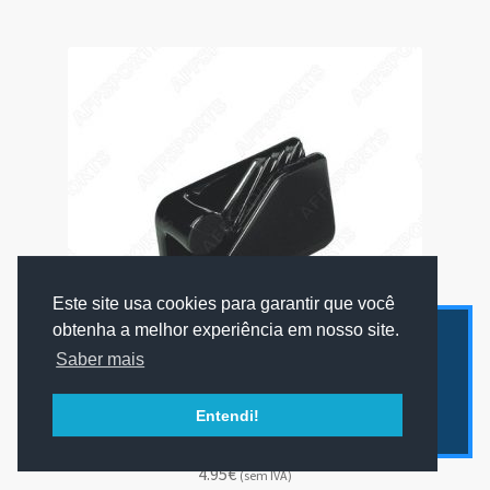
Este site usa cookies para garantir que você
obtenha a melhor experiência em nosso site.
Apenas enviamos mercadorias para Portugal
Saber mais
Continental ou Ilhas.
Contacte-nos para mais informação.
Entendi!
Ignorar
Tensor de grampo Clamcleat Plástico
4.95€
(sem IVA)