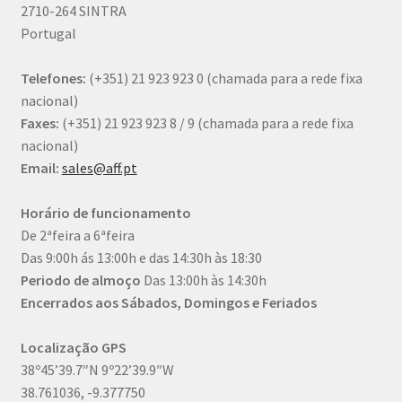
2710-264 SINTRA
Portugal
Telefones:
(+351) 21 923 923 0
(chamada para a rede fixa
nacional)
Faxes:
(+351) 21 923 923 8 / 9
(chamada para a rede fixa
nacional)
Email:
sales@aff.pt
Horário de funcionamento
De 2ªfeira a 6ªfeira
Das 9:00h ás 13:00h e das 14:30h às 18:30
Periodo de almoço
Das 13:00h às 14:30h
Encerrados aos Sábados, Domingos e Feriados
Localização GPS
38º45’39.7″N 9º22’39.9″W
38.761036, -9.377750