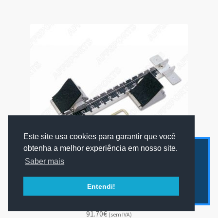
Este site usa cookies para garantir que você
obtenha a melhor experiência em nosso site.
Apenas enviamos mercadorias para Portugal
Saber mais
Continental ou Ilhas.
Contacte-nos para mais informação.
Entendi!
Ignorar
Bloco Partida Alumínio
91.70€
(sem IVA)