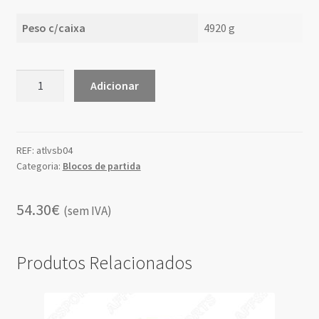
Peso c/caixa
4920 g
Quantidade
Adicionar
de
Bloco
Partida
Tubo
REF:
atlvsb04
Categoria:
Blocos de partida
Duplo
Aço
54.30€
(sem IVA)
Produtos Relacionados