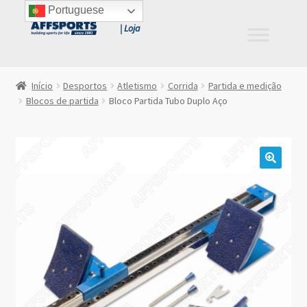
Portuguese
Ir
Saltar
para
para
a
o
navegação
conteúdo
Início
Desportos
Atletismo
Corrida
Partida e medição
Blocos de partida
Bloco Partida Tubo Duplo Aço